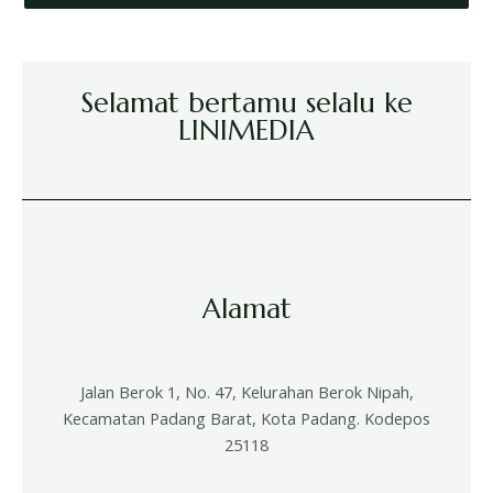
Selamat bertamu selalu ke
LINIMEDIA
Alamat
Jalan Berok 1, No. 47, Kelurahan Berok Nipah,
Kecamatan Padang Barat, Kota Padang. Kodepos
25118