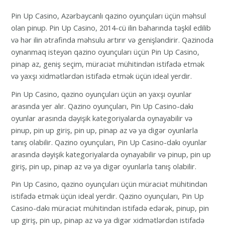
Pin Up Casino, Azərbaycanlı qazino oyunçuları üçün məhsul
olan pinup. Pin Up Casino, 2014-cü ilin baharında təşkil edilib
və hər ilin ətrafinda məhsulu artırır və genişləndirir. Qazinoda
oynanmaq isteyən qazino oyunçuları üçün Pin Up Casino,
pinap az, geniş seçim, müraciət mühitindən istifadə etmək
və yaxşı xidmətlərdən istifadə etmək üçün ideal yerdir.
Pin Up Casino, qazino oyunçuları üçün ən yaxşı oyunlar
arasında yer alır. Qazino oyunçuları, Pin Up Casino-dakı
oyunlar arasında dəyişik kategoriyalarda oynayabilir və
pinup, pin up giriş, pin up, pinap az və ya digər oyunlarla
tanış olabilir. Qazino oyunçuları, Pin Up Casino-dakı oyunlar
arasında dəyişik kategoriyalarda oynayabilir və pinup, pin up
giriş, pin up, pinap az və ya digər oyunlarla tanış olabilir.
Pin Up Casino, qazino oyunçuları üçün müraciət mühitindən
istifadə etmək üçün ideal yerdir. Qazino oyunçuları, Pin Up
Casino-dakı müraciət mühitindən istifadə edərək, pinup, pin
up giriş, pin up, pinap az və ya digər xidmətlərdən istifadə